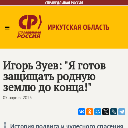
СПРАВЕДЛИВАЯ РОССИЯ
≡
ИРКУТСКАЯ ОБЛАСТЬ
Главная
Новости
Лица
Фото/Видео
Газета
Интернет-приёмная
Контакты
Игорь Зуев: "Я готов
защищать родную
землю до конца!"
05 апреля 2023
История подвига и чудесного спасения