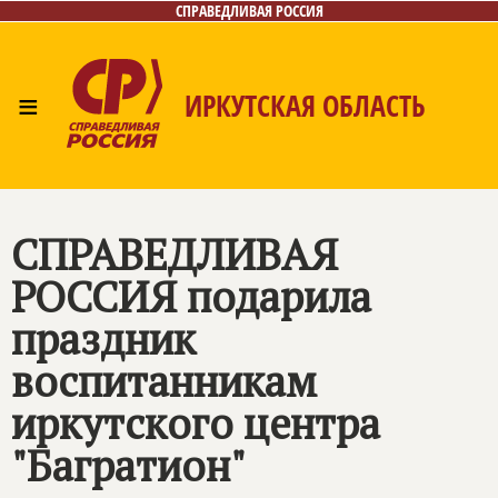
СПРАВЕДЛИВАЯ РОССИЯ
≡
ИРКУТСКАЯ ОБЛАСТЬ
Главная
Новости
Лица
Фото/Видео
Газета
Интернет-приёмная
Контакты
СПРАВЕДЛИВАЯ
РОССИЯ
подарила
праздник
воспитанникам
иркутского центра
"Багратион"