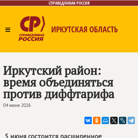
СПРАВЕДЛИВАЯ РОССИЯ
≡
ИРКУТСКАЯ ОБЛАСТЬ
Главная
Новости
Лица
Фото/Видео
Газета
Интернет-приёмная
Контакты
Иркутский район:
время объединяться
против диффтарифа
04 июня 2026
5 июня состоится расширенное