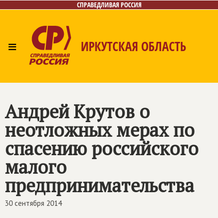
СПРАВЕДЛИВАЯ РОССИЯ
≡
ИРКУТСКАЯ ОБЛАСТЬ
Главная
Новости
Лица
Фото/Видео
Газета
Интернет-приёмная
Контакты
Андрей Крутов о
неотложных мерах по
спасению российского
малого
предпринимательства
30 сентября 2014