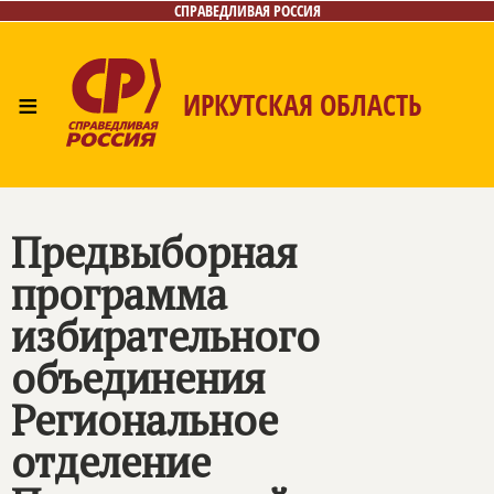
СПРАВЕДЛИВАЯ РОССИЯ
≡
ИРКУТСКАЯ ОБЛАСТЬ
Главная
Новости
Лица
Фото/Видео
Газета
Интернет-приёмная
Контакты
Предвыборная
программа
избирательного
объединения
Региональное
отделение