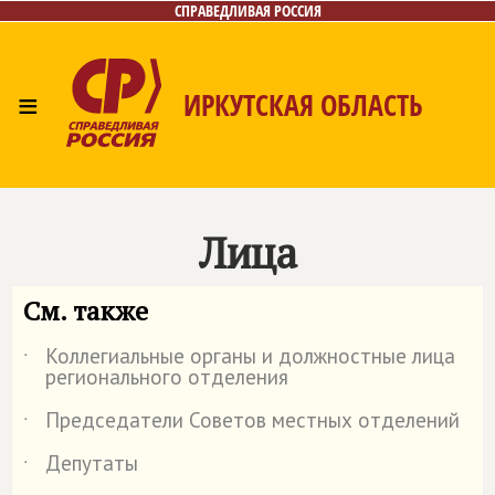
СПРАВЕДЛИВАЯ РОССИЯ
≡
ИРКУТСКАЯ ОБЛАСТЬ
Главная
Новости
Лица
Фото/Видео
Газета
Интернет-приёмная
Контакты
Лица
См. также
Коллегиальные органы и должностные лица
˙
регионального отделения
Председатели Советов местных отделений
˙
Депутаты
˙