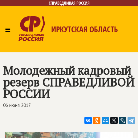
СПРАВЕДЛИВАЯ РОССИЯ
≡
ИРКУТСКАЯ ОБЛАСТЬ
Главная
Новости
Лица
Фото/Видео
Газета
Интернет-приёмная
Контакты
Молодежный кадровый
резерв
СПРАВЕДЛИВОЙ
РОССИИ
06 июня 2017