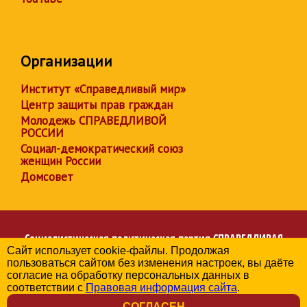
Организации
Институт «Справедливый мир»
Центр защиты прав граждан
Молодежь СПРАВЕДЛИВОЙ
РОССИИ
Социал-демократический союз
женщин России
Домсовет
Социалистическая политическая партия
СПРАВЕДЛИВАЯ
Сайт использует cookie-файлы. Продолжая
РОССИЯ
пользоваться сайтом без изменения настроек, вы даёте
Региональное отделение партии в Иркутской области
согласие на обработку персональных данных в
© 2006-2026
соответствии с
Правовая информация сайта
.
Политика в отношении обработки персональных данных
СОГЛАСЕН