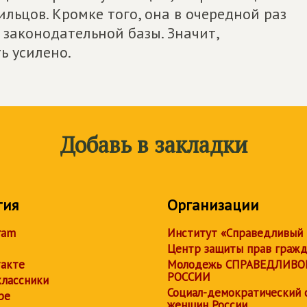
льцов. Кромке того, она в очередной раз
законодательной базы. Значит,
ь усилено.
Добавь в закладки
тия
Организации
ram
Институт «Справедливый
Центр защиты прав граж
акте
Молодежь СПРАВЕДЛИВО
РОССИИ
лассники
Социал-демократический 
be
женщин России