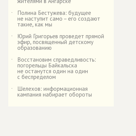
жителями в Ангарске
Полина Бестужева: будущее
˙
не наступит само – его создают
такие, как мы
Юрий Григорьев проведет прямой
˙
эфир, посвященный детскому
образованию
Восстановим справедливость:
˙
погорельцы Байкальска
не останутся один на один
с беспределом
Шелехов: информационная
˙
кампания набирает обороты