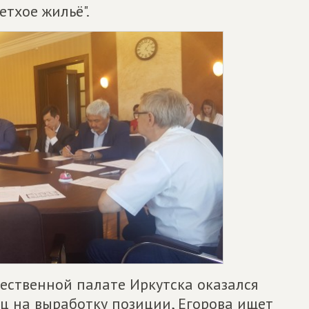
етхое жильё".
ественной палате Иркутска оказался
яц на выработку позиции, Егорова ищет