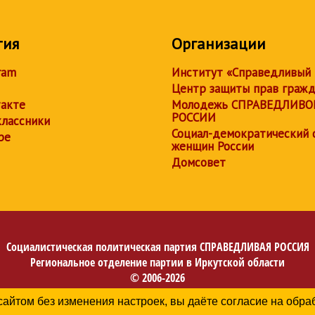
тия
Организации
ram
Институт «Справедливый
Центр защиты прав граж
акте
Молодежь СПРАВЕДЛИВО
РОССИИ
лассники
Социал-демократический 
be
женщин России
Домсовет
Социалистическая политическая партия
СПРАВЕДЛИВАЯ РОССИЯ
Региональное отделение партии в Иркутской области
© 2006-2026
Политика в отношении обработки персональных данных
сайтом без изменения настроек, вы даёте согласие на обр