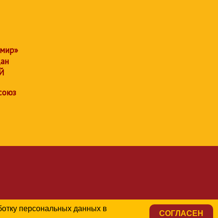
 мир»
дан
Й
союз
аботку персональных данных в
СОГЛАСЕН