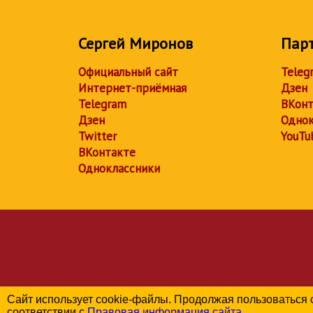
Сергей Миронов
Пар
Официальный сайт
Teleg
Интернет-приёмная
Дзен
Telegram
ВКонт
Дзен
Однок
Twitter
YouTu
ВКонтакте
Одноклассники
Сайт использует cookie-файлы. Продолжая пользоваться 
соответствии с
Правовая информация сайта
.