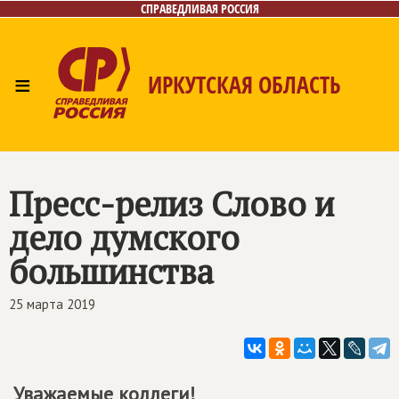
СПРАВЕДЛИВАЯ РОССИЯ
≡
ИРКУТСКАЯ ОБЛАСТЬ
Главная
Новости
Лица
Фото/Видео
Газета
Интернет-приёмная
Контакты
Пресс-релиз Слово и
дело думского
большинства
25 марта 2019
Уважаемые коллеги!