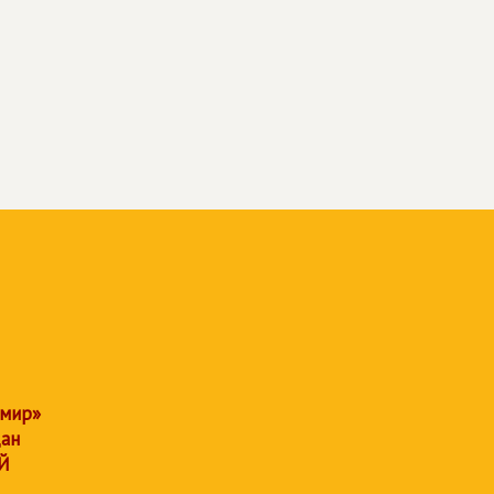
 мир»
дан
Й