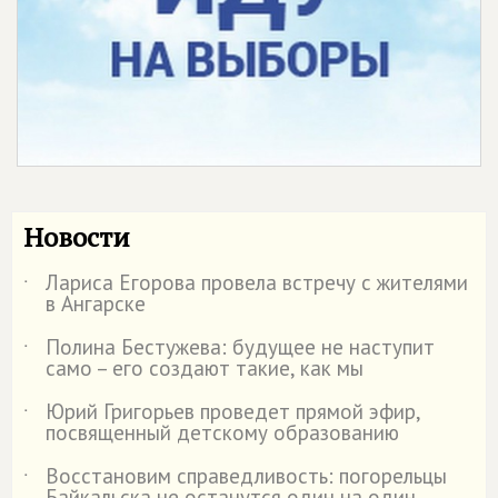
Новости
Лариса Егорова провела встречу с жителями
˙
в Ангарске
Полина Бестужева: будущее не наступит
˙
само – его создают такие, как мы
Юрий Григорьев проведет прямой эфир,
˙
посвященный детскому образованию
Восстановим справедливость: погорельцы
˙
Байкальска не останутся один на один