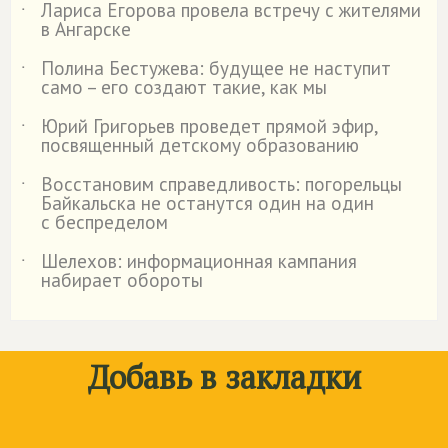
Лариса Егорова провела встречу с жителями
˙
в Ангарске
Полина Бестужева: будущее не наступит
˙
само – его создают такие, как мы
Юрий Григорьев проведет прямой эфир,
˙
посвященный детскому образованию
Восстановим справедливость: погорельцы
˙
Байкальска не останутся один на один
с беспределом
Шелехов: информационная кампания
˙
набирает обороты
Добавь в закладки