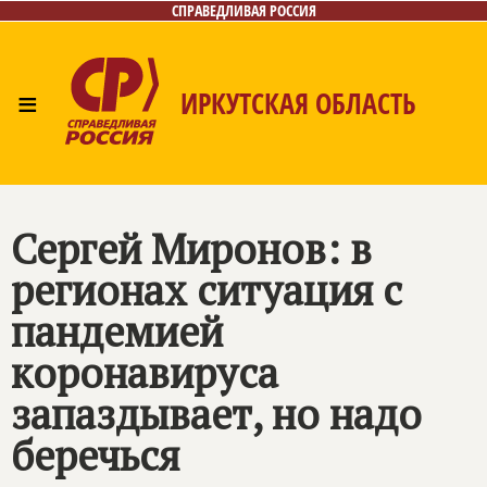
СПРАВЕДЛИВАЯ РОССИЯ
≡
ИРКУТСКАЯ ОБЛАСТЬ
Главная
Новости
Лица
Фото/Видео
Газета
Интернет-приёмная
Контакты
Сергей Миронов: в
регионах ситуация с
пандемией
коронавируса
запаздывает, но надо
беречься