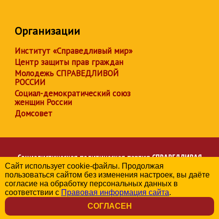
Организации
Институт «Справедливый мир»
Центр защиты прав граждан
Молодежь СПРАВЕДЛИВОЙ
РОССИИ
Социал-демократический союз
женщин России
Домсовет
Социалистическая политическая партия
СПРАВЕДЛИВАЯ
Сайт использует cookie-файлы. Продолжая
РОССИЯ
пользоваться сайтом без изменения настроек, вы даёте
Региональное отделение партии в Иркутской области
согласие на обработку персональных данных в
© 2006-2026
соответствии с
Правовая информация сайта
.
Политика в отношении обработки персональных данных
СОГЛАСЕН