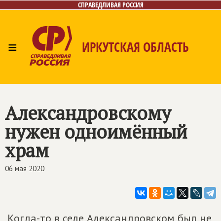
СПРАВЕДЛИВАЯ РОССИЯ
≡
ИРКУТСКАЯ ОБЛАСТЬ
Главная
Новости
Лица
Фото/Видео
Газета
Интернет-приёмная
Контакты
Александровскому
нужен одноимённый
храм
06 мая 2020
Когда-то в селе Александровском был не