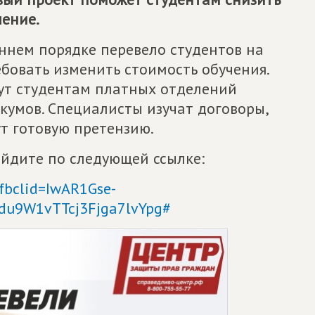
чение.
ннем порядке перевело студентов на
бовать изменить стоимость обучения.
ут студентам платных отделений
икумов. Специалисты изучат договоры,
т готовую претензию.
ейдите по следующей ссылке:
?fbclid=IwAR1Gse-
u9W1vTTcj3Fjga7lvYpg#