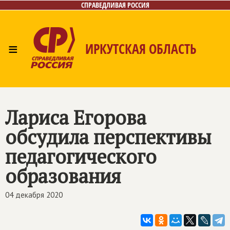
СПРАВЕДЛИВАЯ РОССИЯ
≡
ИРКУТСКАЯ ОБЛАСТЬ
Главная
Новости
Лица
Фото/Видео
Газета
Интернет-приёмная
Контакты
Лариса Егорова
обсудила перспективы
педагогического
образования
04 декабря 2020