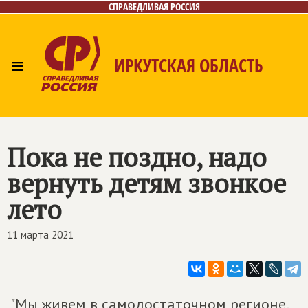
СПРАВЕДЛИВАЯ РОССИЯ
≡
ИРКУТСКАЯ ОБЛАСТЬ
Главная
Новости
Лица
Фото/Видео
Газета
Интернет-приёмная
Контакты
Пока не поздно, надо
вернуть детям звонкое
лето
11 марта 2021
"Мы живем в самодостаточном регионе,