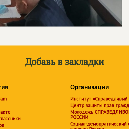
Добавь в закладки
тия
Организации
ram
Институт «Справедливый
Центр защиты прав граж
акте
Молодежь СПРАВЕДЛИВО
РОССИИ
лассники
Социал-демократический 
be
женщин России