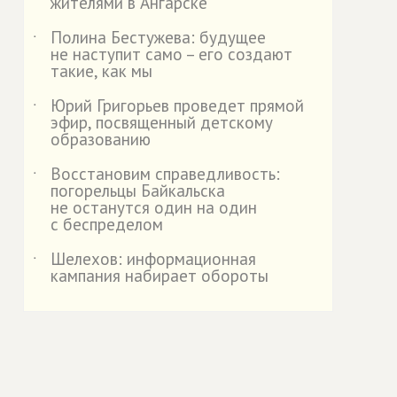
жителями в Ангарске
Полина Бестужева: будущее
˙
не наступит само – его создают
такие, как мы
Юрий Григорьев проведет прямой
˙
эфир, посвященный детскому
образованию
Восстановим справедливость:
˙
погорельцы Байкальска
не останутся один на один
с беспределом
Шелехов: информационная
˙
кампания набирает обороты