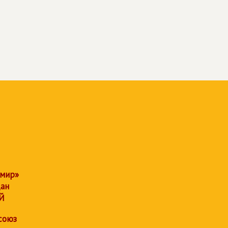
 мир»
дан
Й
союз