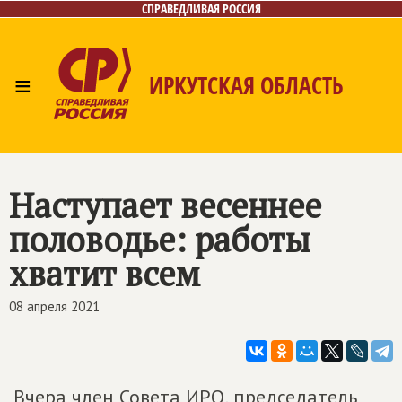
СПРАВЕДЛИВАЯ РОССИЯ
≡
ИРКУТСКАЯ ОБЛАСТЬ
Главная
Новости
Лица
Фото/Видео
Газета
Интернет-приёмная
Контакты
Наступает весеннее
половодье: работы
хватит всем
08 апреля 2021
Вчера член Совета ИРО, председатель