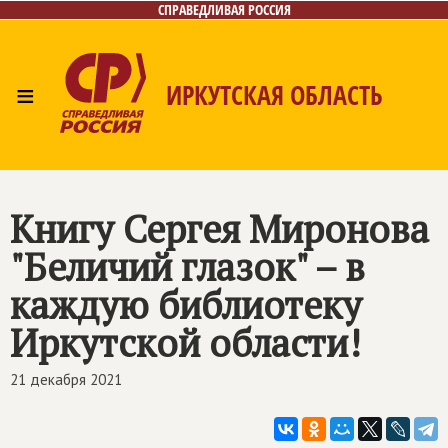
СПРАВЕДЛИВАЯ РОССИЯ
≡
ИРКУТСКАЯ ОБЛАСТЬ
Главная
Новости
Лица
Фото/Видео
Газета
Интернет-приёмная
Контакты
Книгу Сергея Миронова
"Беличий глазок" – в
каждую библиотеку
Иркутской области!
21 декабря 2021