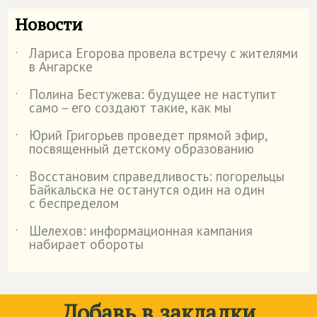
Новости
Лариса Егорова провела встречу с жителями
˙
в Ангарске
Полина Бестужева: будущее не наступит
˙
само – его создают такие, как мы
Юрий Григорьев проведет прямой эфир,
˙
посвященный детскому образованию
Восстановим справедливость: погорельцы
˙
Байкальска не останутся один на один
с беспределом
Шелехов: информационная кампания
˙
набирает обороты
Добавь в закладки