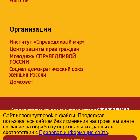
YouTube
Организации
Институт «Справедливый мир»
Центр защиты прав граждан
Молодежь СПРАВЕДЛИВОЙ
РОССИИ
Социал-демократический союз
женщин России
Домсовет
Социалистическая политическая партия
СПРАВЕДЛИВАЯ
Сайт использует cookie-файлы. Продолжая
РОССИЯ
пользоваться сайтом без изменения настроек, вы даёте
Региональное отделение партии в Иркутской области
согласие на обработку персональных данных в
© 2006-2026
соответствии с
Правовая информация сайта
.
Политика в отношении обработки персональных данных