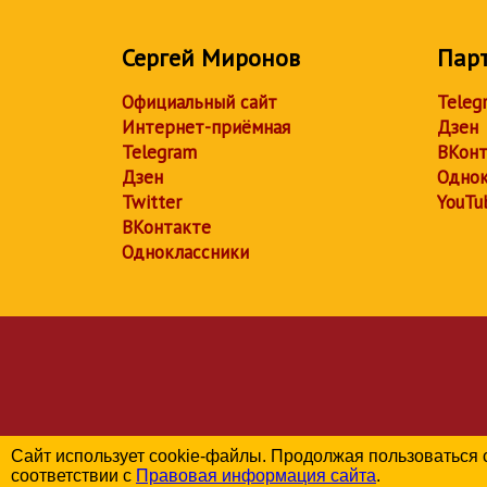
Сергей Миронов
Пар
Официальный сайт
Teleg
Интернет-приёмная
Дзен
Telegram
ВКонт
Дзен
Однок
Twitter
YouTu
ВКонтакте
Одноклассники
Сайт использует cookie-файлы. Продолжая пользоваться 
соответствии с
Правовая информация сайта
.