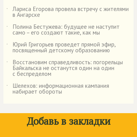
Лариса Егорова провела встречу с жителями
˙
в Ангарске
Полина Бестужева: будущее не наступит
˙
само – его создают такие, как мы
Юрий Григорьев проведет прямой эфир,
˙
посвященный детскому образованию
Восстановим справедливость: погорельцы
˙
Байкальска не останутся один на один
с беспределом
Шелехов: информационная кампания
˙
набирает обороты
Добавь в закладки