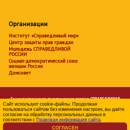
Организации
Институт «Справедливый мир»
Центр защиты прав граждан
Молодежь СПРАВЕДЛИВОЙ
РОССИИ
Социал-демократический союз
женщин России
Домсовет
Социалистическая политическая партия
СПРАВЕДЛИВАЯ
Сайт использует cookie-файлы. Продолжая
РОССИЯ
пользоваться сайтом без изменения настроек, вы даёте
Региональное отделение партии в Иркутской области
согласие на обработку персональных данных в
© 2006-2026
соответствии с
Правовая информация сайта
.
Политика в отношении обработки персональных данных
СОГЛАСЕН