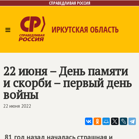
СПРАВЕДЛИВАЯ РОССИЯ
≡
ИРКУТСКАЯ ОБЛАСТЬ
Главная
Новости
Лица
Фото/Видео
Газета
Интернет-приёмная
Контакты
22 июня – День памяти
и скорби – первый день
войны
22 июня 2022
81 год назад началась страшная и