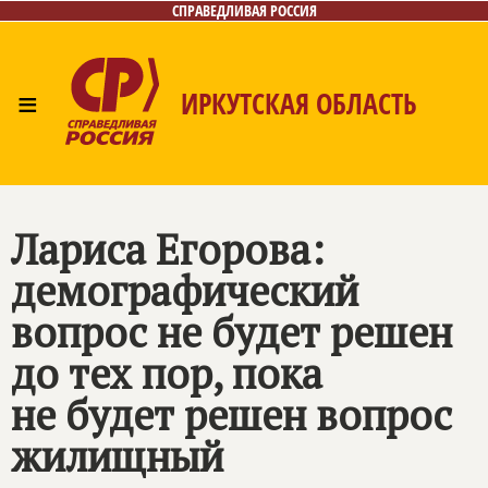
СПРАВЕДЛИВАЯ РОССИЯ
≡
ИРКУТСКАЯ ОБЛАСТЬ
Главная
Новости
Лица
Фото/Видео
Газета
Интернет-приёмная
Контакты
Лариса Егорова:
демографический
вопрос не будет решен
до тех пор, пока
не будет решен вопрос
жилищный