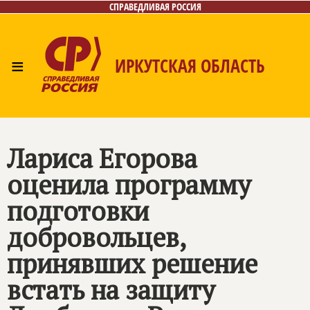
СПРАВЕДЛИВАЯ РОССИЯ
≡
ИРКУТСКАЯ ОБЛАСТЬ
Главная
Новости
Лица
Фото/Видео
Газета
Интернет-приёмная
Контакты
Лариса Егорова
оценила программу
подготовки
добровольцев,
принявших решение
встать на защиту