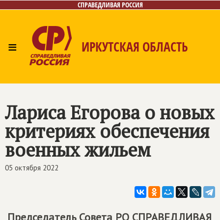
СПРАВЕДЛИВАЯ РОССИЯ
≡
ИРКУТСКАЯ ОБЛАСТЬ
Главная
Новости
Лица
Фото/Видео
Газета
Интернет-приёмная
Контакты
Лариса Егорова о новых
критериях обеспечения
военных жильем
05 октября 2022
Председатель Совета РО СПРАВЕДЛИВАЯ