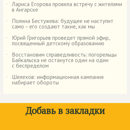
Лариса Егорова провела встречу с жителями
˙
в Ангарске
Полина Бестужева: будущее не наступит
˙
само – его создают такие, как мы
Юрий Григорьев проведет прямой эфир,
˙
посвященный детскому образованию
Восстановим справедливость: погорельцы
˙
Байкальска не останутся один на один
с беспределом
Шелехов: информационная кампания
˙
набирает обороты
Добавь в закладки