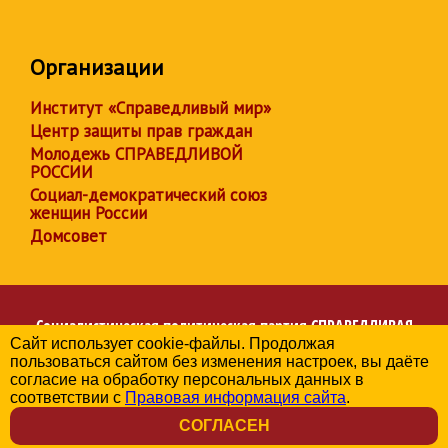
Организации
Институт «Справедливый мир»
Центр защиты прав граждан
Молодежь СПРАВЕДЛИВОЙ
РОССИИ
Социал-демократический союз
женщин России
Домсовет
Социалистическая политическая партия
СПРАВЕДЛИВАЯ
Сайт использует cookie-файлы. Продолжая
РОССИЯ
пользоваться сайтом без изменения настроек, вы даёте
Региональное отделение партии в Иркутской области
согласие на обработку персональных данных в
© 2006-2026
соответствии с
Правовая информация сайта
.
Политика в отношении обработки персональных данных
СОГЛАСЕН