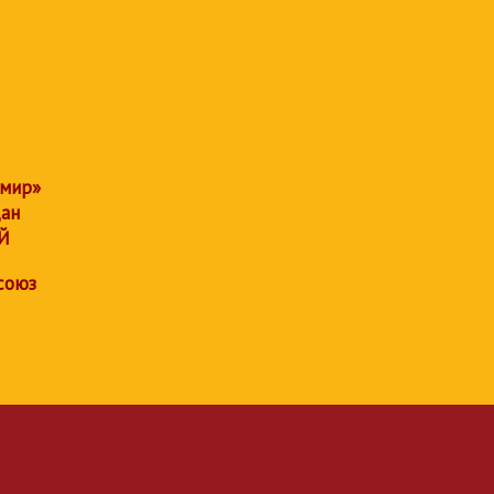
 мир»
дан
Й
союз