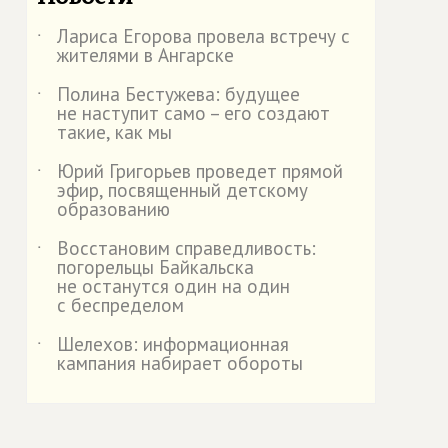
Лариса Егорова провела встречу с
˙
жителями в Ангарске
Полина Бестужева: будущее
˙
не наступит само – его создают
такие, как мы
Юрий Григорьев проведет прямой
˙
эфир, посвященный детскому
образованию
Восстановим справедливость:
˙
погорельцы Байкальска
не останутся один на один
с беспределом
Шелехов: информационная
˙
кампания набирает обороты