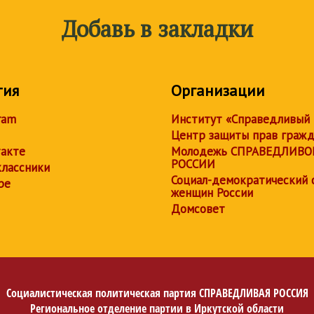
Добавь в закладки
тия
Организации
ram
Институт «Справедливый
Центр защиты прав граж
акте
Молодежь СПРАВЕДЛИВО
РОССИИ
лассники
Социал-демократический 
be
женщин России
Домсовет
Социалистическая политическая партия
СПРАВЕДЛИВАЯ РОССИЯ
Региональное отделение партии в Иркутской области