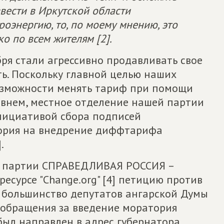
вести в Иркутской области
оэнергию, то, по моему мнению, это
ко по всем жителям [2].
бря стали агрессивно продавливать свое
ь. Поскольку главной целью наших
озможности менять тариф при помощи
внем, местное отделение нашей партии
нициативой сбора подписей
тория на внедрение диффтарифа
.
от партии СПРАВЕДЛИВАЯ РОССИЯ –
есурсе "Change.org" [4] петицию против
я большинство депутатов ангарской Думы
 обращения за введение моратория
ыл направлен в адрес губернатора