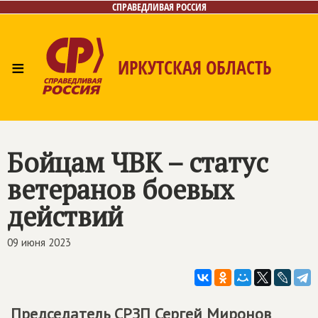
СПРАВЕДЛИВАЯ РОССИЯ
≡
ИРКУТСКАЯ ОБЛАСТЬ
Главная
Новости
Лица
Фото/Видео
Газета
Интернет-приёмная
Контакты
Бойцам ЧВК – статус
ветеранов боевых
действий
09 июня 2023
Председатель СРЗП Сергей Миронов