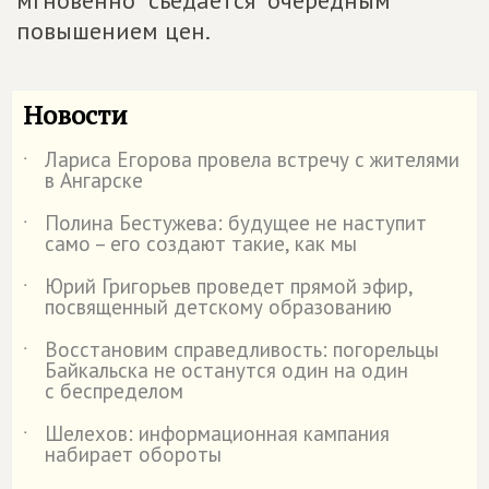
мгновенно "съедается" очередным
повышением цен.
Новости
Лариса Егорова провела встречу с жителями
˙
в Ангарске
Полина Бестужева: будущее не наступит
˙
само – его создают такие, как мы
Юрий Григорьев проведет прямой эфир,
˙
посвященный детскому образованию
Восстановим справедливость: погорельцы
˙
Байкальска не останутся один на один
с беспределом
Шелехов: информационная кампания
˙
набирает обороты