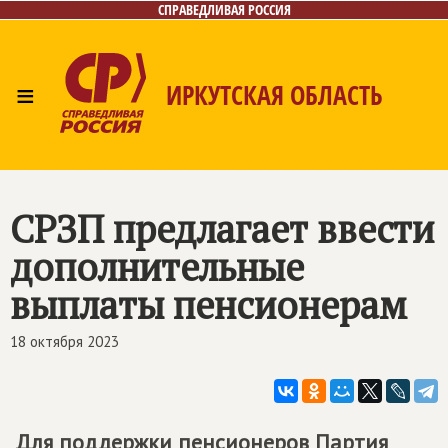
СПРАВЕДЛИВАЯ РОССИЯ
≡
ИРКУТСКАЯ ОБЛАСТЬ
Главная
Новости
Лица
Фото/Видео
Газета
Интернет-приёмная
Контакты
СРЗП предлагает ввести
дополнительные
выплаты пенсионерам
18 октября 2023
Для поддержки пенсионеров Партия