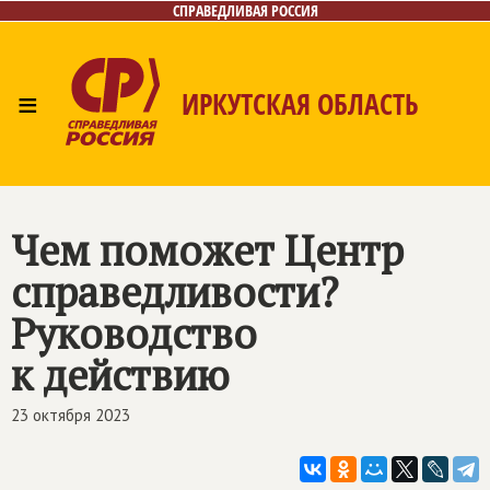
СПРАВЕДЛИВАЯ РОССИЯ
≡
ИРКУТСКАЯ ОБЛАСТЬ
Главная
Новости
Лица
Фото/Видео
Газета
Интернет-приёмная
Контакты
Чем поможет Центр
справедливости?
Руководство
к действию
23 октября 2023