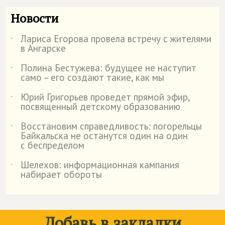
Новости
Лариса Егорова провела встречу с жителями
˙
в Ангарске
Полина Бестужева: будущее не наступит
˙
само – его создают такие, как мы
Юрий Григорьев проведет прямой эфир,
˙
посвященный детскому образованию
Восстановим справедливость: погорельцы
˙
Байкальска не останутся один на один
с беспределом
Шелехов: информационная кампания
˙
набирает обороты
Добавь в закладки