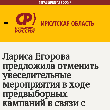
СПРАВЕДЛИВАЯ РОССИЯ
≡
ИРКУТСКАЯ ОБЛАСТЬ
Главная
Новости
Лица
Фото/Видео
Газета
Интернет-приёмная
Контакты
Лариса Егорова
предложила отменить
увеселительные
мероприятия в ходе
предвыборных
кампаний в связи с