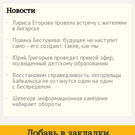
Новости
Лариса Егорова провела встречу с жителями
˙
в Ангарске
Полина Бестужева: будущее не наступит
˙
само – его создают такие, как мы
Юрий Григорьев проведет прямой эфир,
˙
посвященный детскому образованию
Восстановим справедливость: погорельцы
˙
Байкальска не останутся один на один
с беспределом
Шелехов: информационная кампания
˙
набирает обороты
Добавь в закладки