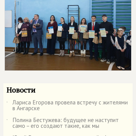
Новости
Лариса Егорова провела встречу с жителями
˙
в Ангарске
Полина Бестужева: будущее не наступит
˙
само – его создают такие, как мы