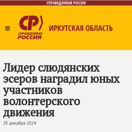
СПРАВЕДЛИВАЯ РОССИЯ
≡
ИРКУТСКАЯ ОБЛАСТЬ
Главная
Новости
Лица
Фото/Видео
Газета
Интернет-приёмная
Контакты
Лидер слюдянских
эсеров наградил юных
участников
волонтерского
движения
29 декабря 2024