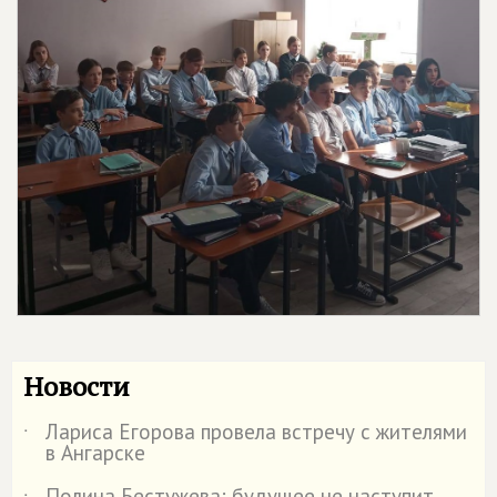
Новости
Лариса Егорова провела встречу с жителями
˙
в Ангарске
Полина Бестужева: будущее не наступит