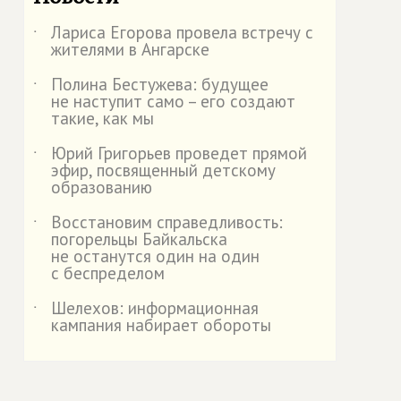
Лариса Егорова провела встречу с
˙
жителями в Ангарске
Полина Бестужева: будущее
˙
не наступит само – его создают
такие, как мы
Юрий Григорьев проведет прямой
˙
эфир, посвященный детскому
образованию
Восстановим справедливость:
˙
погорельцы Байкальска
не останутся один на один
с беспределом
Шелехов: информационная
˙
кампания набирает обороты