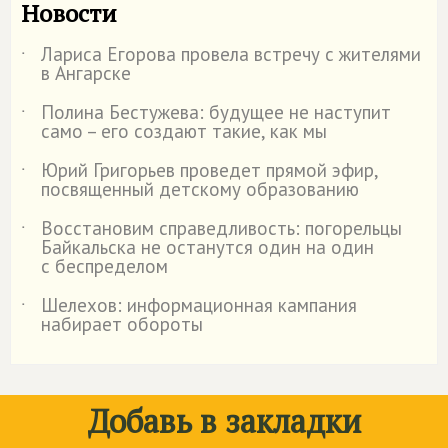
Новости
Лариса Егорова провела встречу с жителями
˙
в Ангарске
Полина Бестужева: будущее не наступит
˙
само – его создают такие, как мы
Юрий Григорьев проведет прямой эфир,
˙
посвященный детскому образованию
Восстановим справедливость: погорельцы
˙
Байкальска не останутся один на один
с беспределом
Шелехов: информационная кампания
˙
набирает обороты
Добавь в закладки