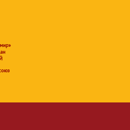
 мир»
дан
Й
союз