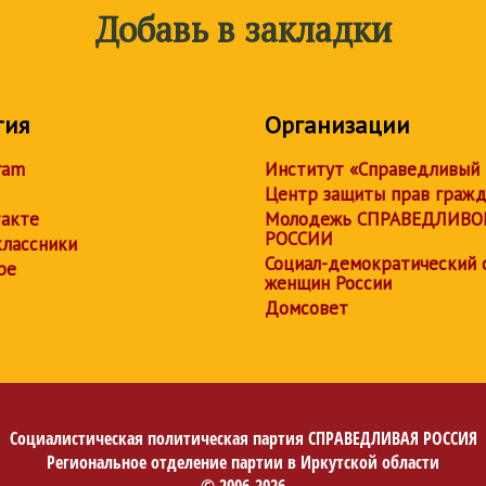
Добавь в закладки
тия
Организации
ram
Институт «Справедливый
Центр защиты прав граж
акте
Молодежь СПРАВЕДЛИВО
РОССИИ
лассники
Социал-демократический 
be
женщин России
Домсовет
Социалистическая политическая партия
СПРАВЕДЛИВАЯ РОССИЯ
Региональное отделение партии в Иркутской области
© 2006-2026