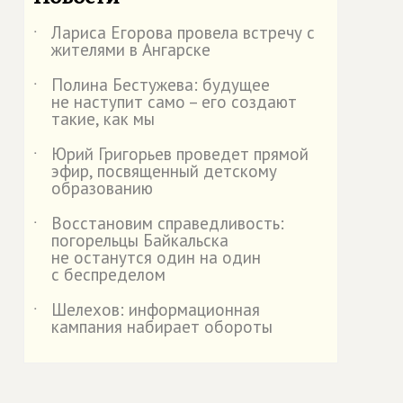
Лариса Егорова провела встречу с
˙
жителями в Ангарске
Полина Бестужева: будущее
˙
не наступит само – его создают
такие, как мы
Юрий Григорьев проведет прямой
˙
эфир, посвященный детскому
образованию
Восстановим справедливость:
˙
погорельцы Байкальска
не останутся один на один
с беспределом
Шелехов: информационная
˙
кампания набирает обороты