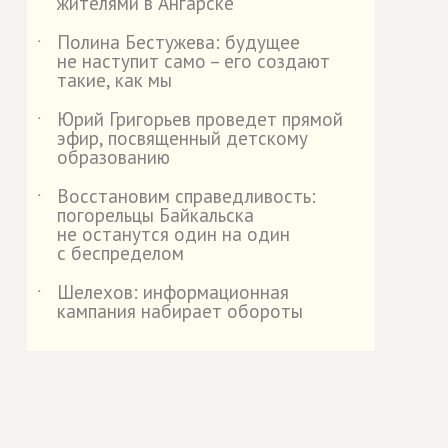
жителями в Ангарске
Полина Бестужева: будущее
˙
не наступит само – его создают
такие, как мы
Юрий Григорьев проведет прямой
˙
эфир, посвященный детскому
образованию
Восстановим справедливость:
˙
погорельцы Байкальска
не останутся один на один
с беспределом
Шелехов: информационная
˙
кампания набирает обороты