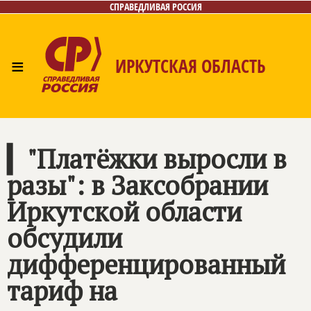
СПРАВЕДЛИВАЯ РОССИЯ
≡
ИРКУТСКАЯ ОБЛАСТЬ
Главная
Новости
Лица
Фото/Видео
Газета
Интернет-приёмная
Контакты
▎"Платёжки выросли в
разы": в Заксобрании
Иркутской области
обсудили
дифференцированный
тариф на