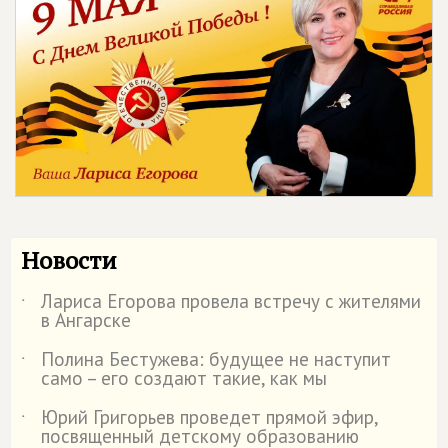
Новости
Лариса Егорова провела встречу с жителями
˙
в Ангарске
Полина Бестужева: будущее не наступит
˙
само – его создают такие, как мы
Юрий Григорьев проведет прямой эфир,
˙
посвященный детскому образованию