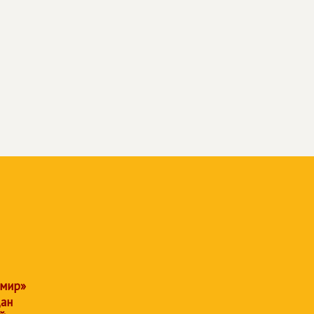
 мир»
дан