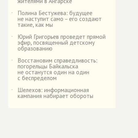
жителями в Ангарске
Полина Бестужева: будущее
˙
не наступит само – его создают
такие, как мы
Юрий Григорьев проведет прямой
˙
эфир, посвященный детскому
образованию
Восстановим справедливость:
˙
погорельцы Байкальска
не останутся один на один
с беспределом
Шелехов: информационная
˙
кампания набирает обороты