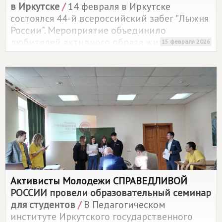
в Иркутске
/
14 февраля в Иркутске
состоялся 44-й всероссийский забег "Лыжня
России". Мероприятие объединило
любителей активного образа жизни,
15 февраля 2026
готовых провести выходной день
на свежем воздухе. Депутат
Законодательного Собрания Лариса Егорова
вместе с активистами регионального
отделения партии
СПРАВЕДЛИВОЙ РОССИИ
и членами партийной молодежной
организации присоединилась
к спортивному празднику.
Активисты Молодежи
СПРАВЕДЛИВОЙ
РОССИИ
провели образовательный семинар
для студентов
/
В Педагогическом
институте Иркутского государственного