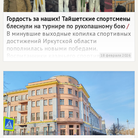
Гордость за наших! Тайшетские спортсмены
блеснули на турнире по рукопашному бою
/
В минувшие выходные копилка спортивных
достижений Иркутской области
пополнилась новыми победами.
Воспитанники казачьего спортивного клуба
18 февраля 2026
"Сармат" из Тайшета достойно представили
регион на турнире по армейскому
рукопашному бою в городе Черногорске
Республики Хакасия.