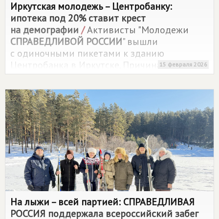
Иркутская молодежь – Центробанку:
ипотека под 20% ставит крест
на демографии
/
Активисты "Молодежи
СПРАВЕДЛИВОЙ РОССИИ
" вышли
с одиночными пикетами к зданию
Центробанка в Иркутске. Причина –
15 февраля 2026
непосильная ипотека, которая ставит крест
на будущем молодых семей.
На лыжи – всей партией:
СПРАВЕДЛИВАЯ
РОССИЯ
поддержала всероссийский забег