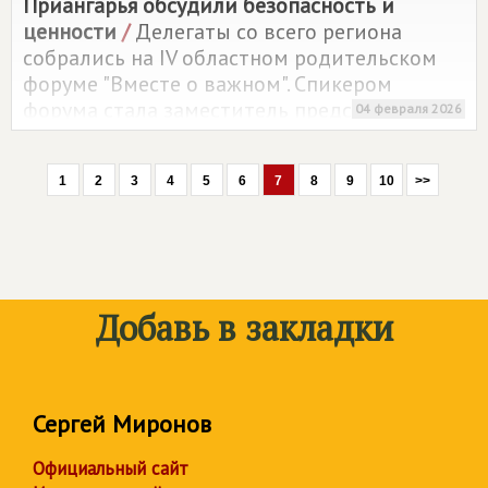
Приангарья обсудили безопасность и
ценности
/
Делегаты со всего региона
собрались на IV областном родительском
форуме "Вместе о важном". Спикером
форума стала заместитель председателя
04 февраля 2026
родительского комитета Иркутского округа,
представитель
СПРАВЕДЛИВОЙ РОССИИ
1
2
3
4
5
6
7
8
9
10
>>
Ирина Бартель, активно участвующая в
работе площадки.
Добавь в закладки
Сергей Миронов
Официальный сайт