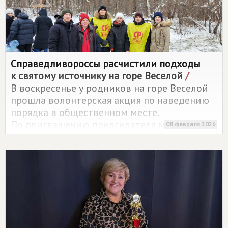
Справедливороссы расчистили подходы
к святому источнику на горе Веселой
/
В воскресенье у родников на горе Веселой
прошла волонтерская акция по наведению
порядка в общественном месте.
По приглашению председателя местного
08 февраля 2026
отделения Партии
СПРАВЕДЛИВАЯ РОССИЯ
в Иркутском районе Татьяны Мешанговой
на место прибыла молодежная команда
справедливороссов.