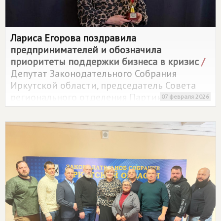
Лариса Егорова поздравила
предпринимателей и обозначила
приоритеты поддержки бизнеса в кризис
/
Депутат Законодательного Собрания
Иркутской области, председатель Совета
регионального отделения Партии
07 февраля 2026
СПРАВЕДЛИВАЯ РОССИЯ
Лариса Егорова
выступила с заявлением в связи с выпуском
первого номера журнала "Человек года".