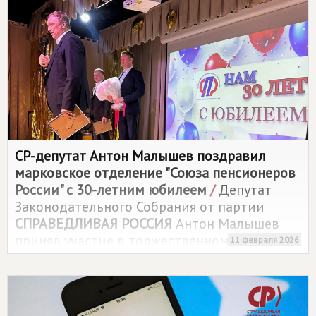
которую озвучила председатель фракции
СПРАВЕДЛИВАЯ РОССИЯ
Лариса Егорова.
СР-депутат Антон Малышев поздравил
марковское отделение "Союза пенсионеров
России" с 30-летним юбилеем
/
Депутат
Законодательного Собрания от партии
СПРАВЕДЛИВАЯ РОССИЯ
Антон Малышев
принял участие в торжественном
11 февраля 2026
мероприятии, посвященном 30-летию
со дня основания местного отделения
"Союза пенсионеров России" в рабочем
поселке Маркова.