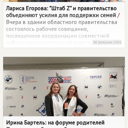
Лариса Егорова: "Штаб Z" и правительство
объединяют усилия для поддержки семей
/
Вчера в здании областного правительства
состоялось рабочее совещание,
посвященное координации совместной
работы законодательной власти,
06 февраля 2026
общественных организаций и
региональных органов исполнительной
власти. Основной темой стала
консолидация усилий для решения
социально значимых задач, в первую
очередь – поддержки детей из неполных
семей и семей участников специальной
военной операции.
Ирина Бартель: на форуме родителей