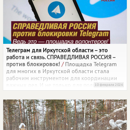
Телеграм для Иркутской области – это
работа и связь.
СПРАВЕДЛИВАЯ РОССИЯ
–
против блокировок!
/
Площадка Telegram
для многих в Иркутской области стала
рабочим инструментом для координации
важных дел. И не только для политиков
10 февраля 2026
и предпринимателей, но и для
общественников и волонтеров. Сегодня,
10 февраля 2026 года, его работа может
быть замедлена. Жалобы на работу сервиса
имеются.