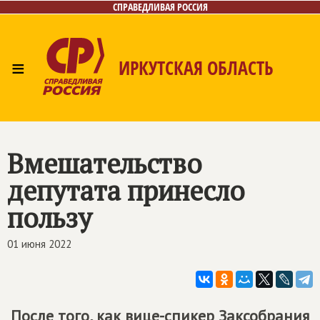
СПРАВЕДЛИВАЯ РОССИЯ
≡
ИРКУТСКАЯ ОБЛАСТЬ
Главная
Новости
Лица
Фото/Видео
Газета
Интернет-приёмная
Контакты
Вмешательство
депутата принесло
пользу
01 июня 2022
После того, как вице-спикер Заксобрания