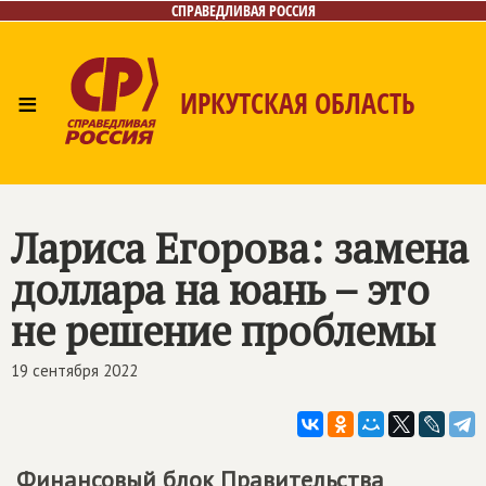
СПРАВЕДЛИВАЯ РОССИЯ
≡
ИРКУТСКАЯ ОБЛАСТЬ
Главная
Новости
Лица
Фото/Видео
Газета
Интернет-приёмная
Контакты
Лариса Егорова: замена
доллара на юань – это
не решение проблемы
19 сентября 2022
Финансовый блок Правительства