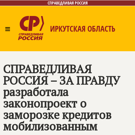
СПРАВЕДЛИВАЯ РОССИЯ
≡
ИРКУТСКАЯ ОБЛАСТЬ
Главная
Новости
Лица
Фото/Видео
Газета
Интернет-приёмная
Контакты
СПРАВЕДЛИВАЯ
РОССИЯ – ЗА ПРАВДУ
разработала
законопроект о
заморозке кредитов
мобилизованным