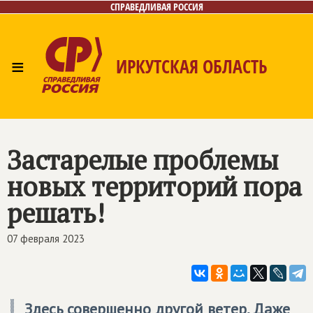
СПРАВЕДЛИВАЯ РОССИЯ
≡
ИРКУТСКАЯ ОБЛАСТЬ
Главная
Новости
Лица
Фото/Видео
Газета
Интернет-приёмная
Контакты
Застарелые проблемы
новых территорий пора
решать!
07 февраля 2023
Здесь совершенно другой ветер. Даже