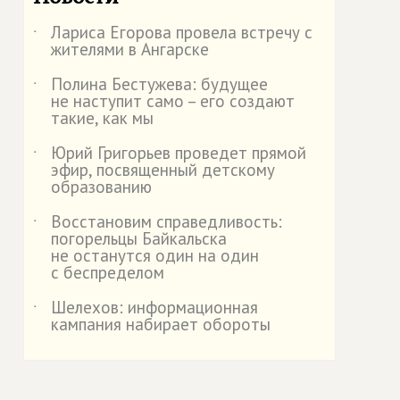
Лариса Егорова провела встречу с
˙
жителями в Ангарске
Полина Бестужева: будущее
˙
не наступит само – его создают
такие, как мы
Юрий Григорьев проведет прямой
˙
эфир, посвященный детскому
образованию
Восстановим справедливость:
˙
погорельцы Байкальска
не останутся один на один
с беспределом
Шелехов: информационная
˙
кампания набирает обороты