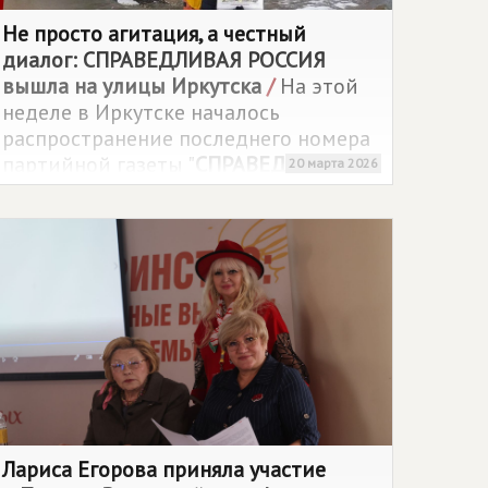
Не просто агитация, а честный
диалог:
СПРАВЕДЛИВАЯ РОССИЯ
вышла на улицы Иркутска
/
На этой
неделе в Иркутске началось
распространение последнего номера
партийной газеты "
СПРАВЕДЛИВАЯ
20 марта 2026
РОССИЯ
". Активисты вышли к людям,
чтобы раздать агитационные
материалы, а заодно обсудить самые
актуальные проблемы, волнующие
горожан.
Лариса Егорова приняла участие