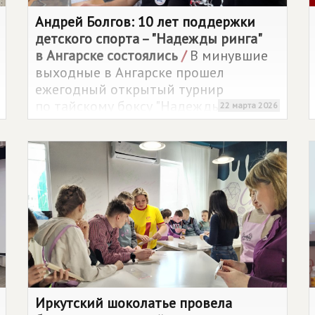
Андрей Болгов: 10 лет поддержки
детского спорта – "Надежды ринга"
в Ангарске состоялись
/
В минувшие
выходные в Ангарске прошел
ежегодный открытый турнир
по тайскому боксу "Надежды ринга".
22 марта 2026
Уже десятый год подряд эти
соревнования проводятся при
поддержке депутата Думы
Ангарского городского округа
от партии
СПРАВЕДЛИВАЯ РОССИЯ
Андрея Болгова.
Иркутский шоколатье провела