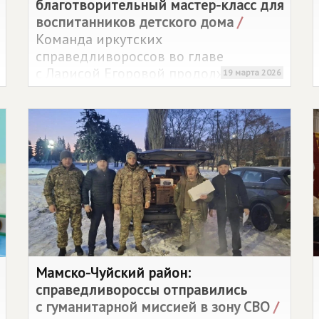
благотворительный мастер-класс для
воспитанников детского дома
/
Команда иркутских
справедливороссов во главе
с Ларисой Егоровой продолжает
19 марта 2026
поддерживать воспитанников
Детского дома-интерната № 2.
На этот раз для ребят организовали
необычный творческий мастер-класс
в настоящем "Шоколадном ателье".
Мамско-Чуйский район:
справедливороссы отправились
с гуманитарной миссией в зону СВО
/