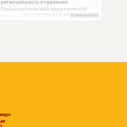
регионального отделения
Социалистической политической
партии
СПРАВЕДЛИВАЯ РОССИЯ
,
21 февраля 2026
прошедшая сегодня в Иркутске,
расставила кадры на ближайшую
перспективу. Участники из городов
и районов области съехались
в столицу Приангарья, чтобы оценить
проделанную за два года работу
и утвердить план действий накануне
выборов в Госдуму-2026.
 мир»
дан