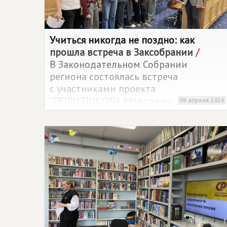
Учиться никогда не поздно: как
прошла встреча в Заксобрании
/
В Законодательном Собрании
региона состоялась встреча
с участниками проекта
"ПОЛИТШКОЛА Молодежи
09 апреля 2026
СПРАВЕДЛИВОЙ РОССИИ
". Важно
отметить, что в последние годы
в работе Школы принимают участие
не только молодые люди,
но и граждане самых разных
возрастов. Убеждение, что учиться
никогда не поздно, особенно когда
речь идет о глубоком и осознанном
интересе к политической
и общественной жизни, разделяют