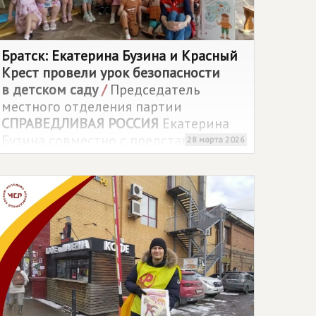
Братск: Екатерина Бузина и Красный
Крест провели урок безопасности
в детском саду
/
Председатель
местного отделения партии
СПРАВЕДЛИВАЯ РОССИЯ
Екатерина
Бузина совместно с представителями
28 марта 2026
Российского Красного Креста
организовала выездное мероприятие
для воспитанников детского сада.