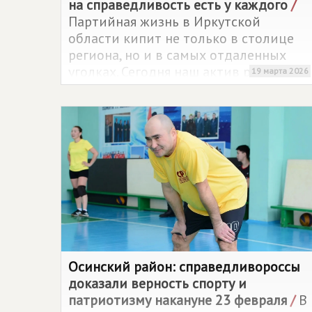
на справедливость есть у каждого
/
Партийная жизнь в Иркутской
области кипит не только в столице
региона, но и в самых отдаленных
уголках. Сегодня наш актив работает
19 марта 2026
в Осе – административном центре
большого Осинского района.
Осинский район: справедливороссы
доказали верность спорту и
патриотизму накануне 23 февраля
/
В