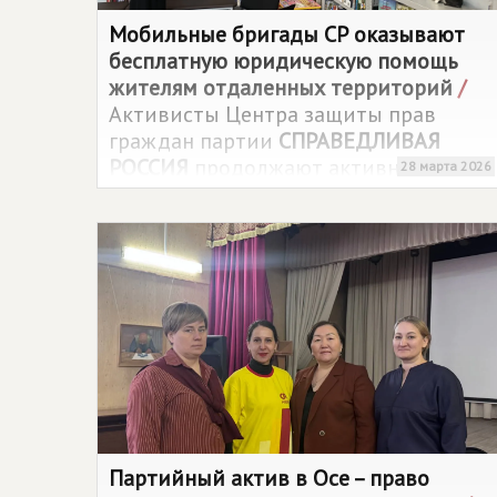
многие.
Мобильные бригады СР оказывают
бесплатную юридическую помощь
жителям отдаленных территорий
/
Активисты Центра защиты прав
граждан партии
СПРАВЕДЛИВАЯ
РОССИЯ
продолжают активную
28 марта 2026
просветительскую миссию, колеся
по территориям. Их миссия – сделать
качественную юридическую помощь
доступной для каждого жителя
региона.
Партийный актив в Осе – право