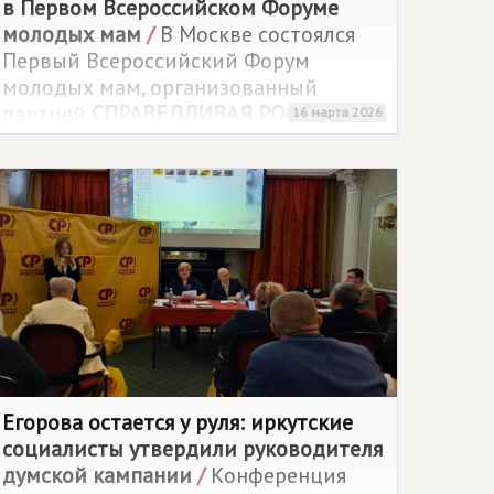
в Первом Всероссийском Форуме
молодых мам
/
В Москве состоялся
Первый Всероссийский Форум
молодых мам, организованный
партией
СПРАВЕДЛИВАЯ РОССИЯ
16 марта 2026
и Социал-демократическим союзом
женщин России. Мероприятие
объединило общественных деятелей,
экспертов и представительниц
женских организаций из разных
регионов страны для обсуждения
вопросов поддержки семьи,
материнства и детства.
Егорова остается у руля: иркутские
социалисты утвердили руководителя
думской кампании
/
Конференция